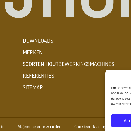
DOWNLOADS
MERKEN
SOORTEN HOUTBEWERKINGSMACHINES
REFERENTIES
SITEMAP
Om de beste er
apparaat op t
gegevens zoals
uw toestemmin
Acc
eid
Algemene voorwaarden
Cookieverklaring