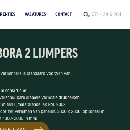
074 - 2916 284
RENTIES
VACATURES
CONTACT
BORA 2 LIJMPERS
verlijmpers is standaard voorzien van:
ste constructie
erschuifbare stabiele verticale drukbalken.
 in een lijmafstotende lak RAL 9002
oor het verlijmen van panelen: 3000 x 2000 (optioneel in
n 4000×2000 in mm)
FFERTE AAN