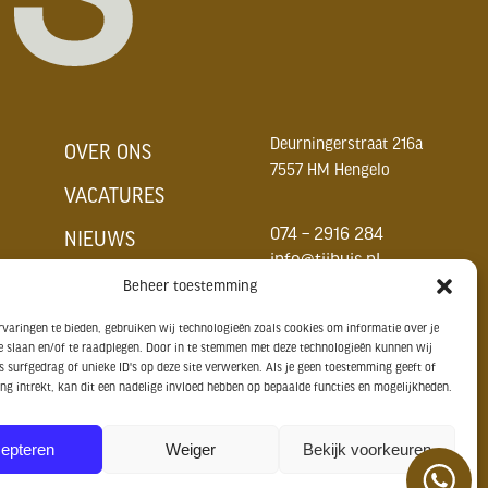
Deurningerstraat 216a
OVER ONS
7557 HM Hengelo
VACATURES
074 – 2916 284
NIEUWS
info@tijhuis.nl
CONTACT
Beheer toestemming
varingen te bieden, gebruiken wij technologieën zoals cookies om informatie over je
e slaan en/of te raadplegen. Door in te stemmen met deze technologieën kunnen wij
 surfgedrag of unieke ID's op deze site verwerken. Als je geen toestemming geeft of
g intrekt, kan dit een nadelige invloed hebben op bepaalde functies en mogelijkheden.
epteren
Weiger
Bekijk voorkeuren
© Tijhuis Houtbewerkingsmachines 2026