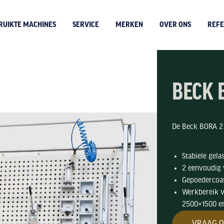
RUIKTE MACHINES
SERVICE
MERKEN
OVER ONS
REFE
BECK 
De Beck BORA 2 
Stabiele gela
2 eenvoudig v
Gepoedercoat
Werkbereik v
2500×1500 e
VRAAG O