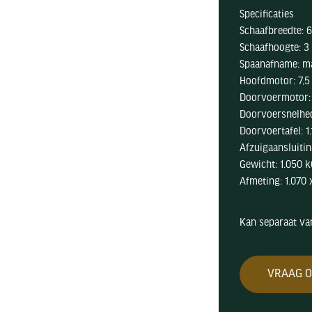
Specificaties
Schaafbreedte:
Schaafhoogte: 
Spaanafname: m
Hoofdmotor: 7,5
Doorvoermotor: 0
Doorvoersnelhed
Doorvoertafel: 
Afzuigaansluitin
Gewicht: 1.050 
Afmeting: 1.070 
Kan separaat va
VRAAG O