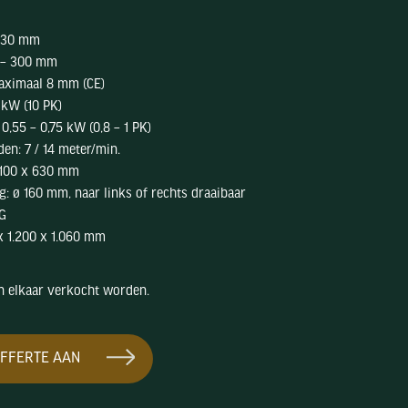
 630 mm
3 – 300 mm
aximaal 8 mm (CE)
 kW (10 PK)
,55 – 0,75 kW (0,8 – 1 PK)
en: 7 / 14 meter/min.
1.100 x 630 mm
g: ø 160 mm, naar links of rechts draaibaar
kG
x 1.200 x 1.060 mm
n elkaar verkocht worden.
FFERTE AAN