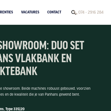
074 - 2916 284
RENTIES
VACATURES
CONTACT
 SHOWROOM: DUO SET
NS VLAKBANK EN
IKTEBANK
ze showroom. Beide machines robuust gebouwd, voorzien
es en de kwaliteit die je van Panhans gewend bent.
ns, Type 335|20