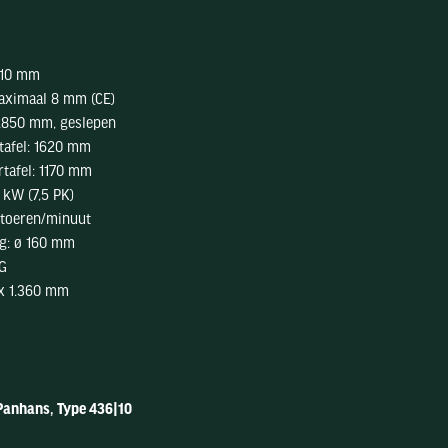
510 mm
aximaal 8 mm (CE)
 2850 mm, geslepen
tafel: 1620 mm
rtafel: 1170 mm
 kW (7,5 PK)
 toeren/minuut
ng: ø 160 mm
kG
x 1.360 mm
anhans, Type 436|10