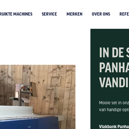
RUIKTE MACHINES
SERVICE
MERKEN
OVER ONS
REFE
IN DE
PANHA
VAND
Mooie set in on
van handige opti
Vlakbank Panha