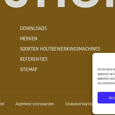
DOWNLOADS
MERKEN
SOORTEN HOUTBEWERKINGSMACHINES
REFERENTIES
SITEMAP
Om de beste er
apparaat op t
gegevens zoals
uw toestemmin
Acc
eid
Algemene voorwaarden
Cookieverklaring