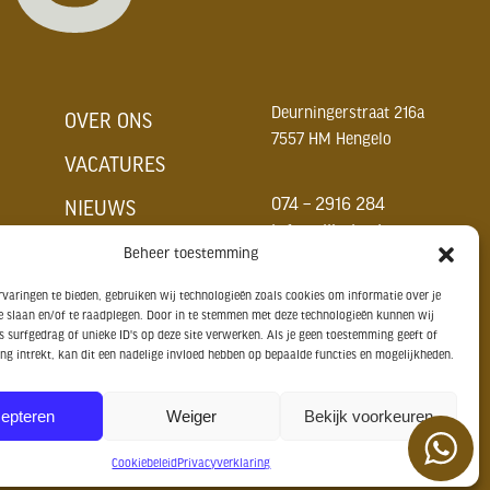
Deurningerstraat 216a
OVER ONS
7557 HM Hengelo
VACATURES
074 – 2916 284
NIEUWS
info@tijhuis.nl
CONTACT
Beheer toestemming
varingen te bieden, gebruiken wij technologieën zoals cookies om informatie over je
e slaan en/of te raadplegen. Door in te stemmen met deze technologieën kunnen wij
 surfgedrag of unieke ID's op deze site verwerken. Als je geen toestemming geeft of
g intrekt, kan dit een nadelige invloed hebben op bepaalde functies en mogelijkheden.
epteren
Weiger
Bekijk voorkeuren
© Tijhuis Houtbewerkingsmachines 2026
Cookiebeleid
Privacyverklaring